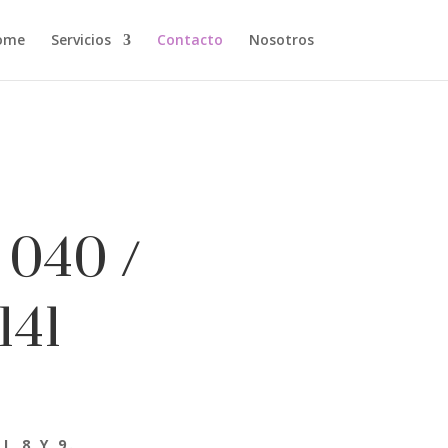
ome
Servicios
Contacto
Nosotros
 040
/
141
L 8 Y 9.