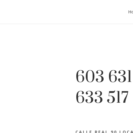
H
603 631
633 517 
CALLE REAL 90 LOCA